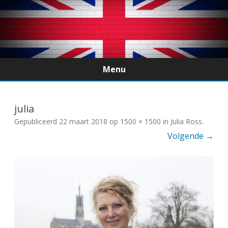
Menu
Ga
direct
naar
julia
de
inhoud
Gepubliceerd
22 maart 2018
op
1500 × 1500
in
Julia Ross
.
Volgende →