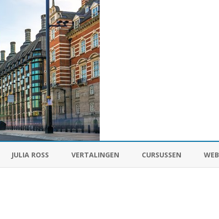
Ga
direct
JULIA ROSS
VERTALINGEN
CURSUSSEN
WEB
naar
de
inhoud