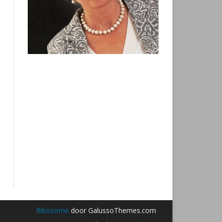
Ribosome
door GalussoThemes.com